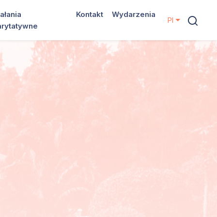
ałania
Kontakt
Wydarzenia
Pl
arytatywne