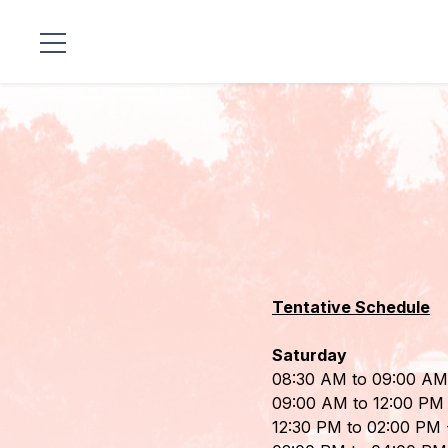
Lokalizacje
Linia
Mistrzów
Programy
Guruji
Tentative Schedule
Media
Saturday
Sklep
08:30 AM to 09:00 AM 
09:00 AM to 12:00 PM -
Wpłać
12:30 PM to 02:00 PM 
darowiznę