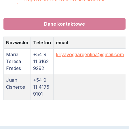
Programy
Guruji
Dane kontaktowe
Media
Nazwisko
Telefon
email
Sklep
Maria
+54 9
kriyayogaargentina@gmail.com
Teresa
11 3162
Wpłać
Fredes
9292
darowiznę
Juan
+54 9
Login
Cisneros
11 4175
członka
9101