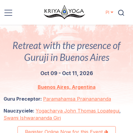
Pl
Kriya Yoga
Retreat with the presence of
Działania
charytatywne
Guruji in Buenos Aires
Kontakt
Oct 09 - Oct 11, 2026
Wydarzenia
Buenos Aires, Argentina
Guru Preceptor:
Paramahamsa Prajnanananda
Lokalizacje
Nauczyciele:
Yogacharya John Thomas Lopategui
,
Swami Ishwarananda Giri
Linia
Mistrzów
Register Online Now for this Event