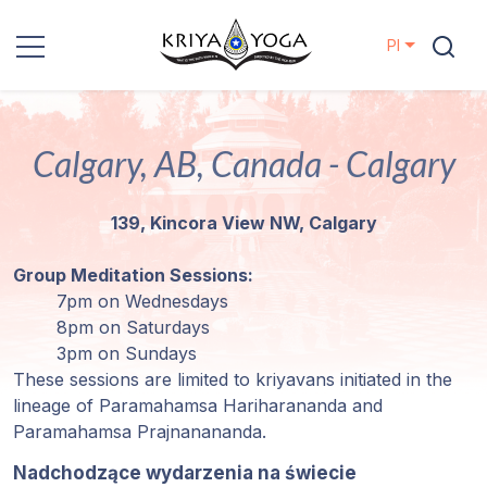
Pl
Kriya Yoga
Calgary, AB, Canada - Calgary
Działania
charytatywne
139, Kincora View NW, Calgary
Kontakt
Group Meditation Sessions:
7pm on Wednesdays
Wydarzenia
8pm on Saturdays
3pm on Sundays
Lokalizacje
These sessions are limited to kriyavans initiated in the
lineage of Paramahamsa Hariharananda and
Paramahamsa Prajnanananda.
Linia
Mistrzów
Nadchodzące wydarzenia na świecie