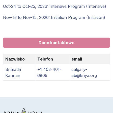
Oct-24 to Oct-25, 2026: Intensive Program (Intensive)
Programy
Guruji
Nov-13 to Nov-15, 2026: Initiation Program (Initiation)
Media
Sklep
Dane kontaktowe
Wpłać
Nazwisko
Telefon
email
darowiznę
Srimathi
+1 403-401-
calgary-
Login
Kannan
6809
ab@kriya.org
członka