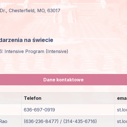
., Chesterfield, MO, 63017
arzenia na świecie
: Intensive Program (Intensive)
Dane kontaktowe
Telefon
emai
636-697-0919
st.l
 Rao
(636-236-8477) / (314-435-6716)
st.l