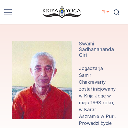
Pl
Kriya Yoga
Działania
Swami
Sadhanananda
charytatywne
Giri
Kontakt
Jogaczarja
Samir
Wydarzenia
Chakravarty
został inicjowany
w Krija Jogę w
Lokalizacje
maju 1968 roku,
w Karar
Linia
Aszramie w Puri.
Mistrzów
Prowadzi życie