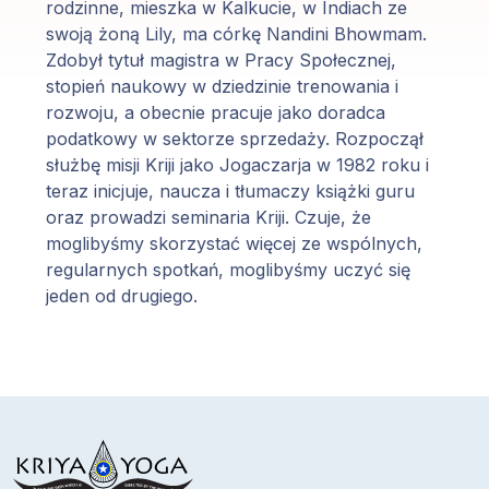
rodzinne, mieszka w Kalkucie, w Indiach ze
Programy
swoją żoną Lily, ma córkę Nandini Bhowmam.
Guruji
Zdobył tytuł magistra w Pracy Społecznej,
stopień naukowy w dziedzinie trenowania i
rozwoju, a obecnie pracuje jako doradca
Media
podatkowy w sektorze sprzedaży. Rozpoczął
służbę misji Kriji jako Jogaczarja w 1982 roku i
Sklep
teraz inicjuje, naucza i tłumaczy książki guru
oraz prowadzi seminaria Kriji. Czuje, że
Wpłać
moglibyśmy skorzystać więcej ze wspólnych,
darowiznę
regularnych spotkań, moglibyśmy uczyć się
jeden od drugiego.
Login
członka