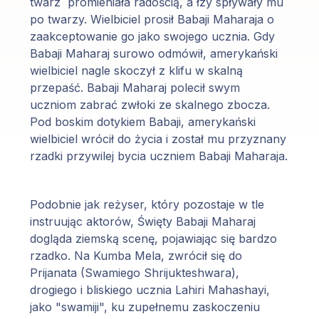
twarz promieniała radością, a łzy spływały mu
po twarzy. Wielbiciel prosił Babaji Maharaja o
zaakceptowanie go jako swojego ucznia. Gdy
Babaji Maharaj surowo odmówił, amerykański
wielbiciel nagle skoczył z klifu w skalną
przepaść. Babaji Maharaj polecił swym
uczniom zabrać zwłoki ze skalnego zbocza.
Pod boskim dotykiem Babaji, amerykański
wielbiciel wrócił do życia i został mu przyznany
rzadki przywilej bycia uczniem Babaji Maharaja.
Podobnie jak reżyser, który pozostaje w tle
instruując aktorów, Święty Babaji Maharaj
dogląda ziemską scenę, pojawiając się bardzo
rzadko. Na Kumba Mela, zwrócił się do
Prijanata (Swamiego Shrijukteshwara),
drogiego i bliskiego ucznia Lahiri Mahashayi,
jako "swamiji", ku zupełnemu zaskoczeniu