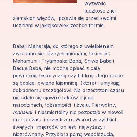
wyzwolić
Programy
ludzkość z jej
Guruji
ziemskich więzów, pojawia się przed swoimi
uczniami w jakiejkolwiek zechce formie.
Media
Babaji Maharaja, do którego z uwielbieniem
Sklep
zwracano się różnymi imionami, takimi jak
Mahamuni i Tryambaka Baba, Shiwa Baba i
Wpłać
Badua Baba, nie można opisać z całą
darowiznę
pewnością historyczną czy biblijną. Jego prace
są boskie, owiane tajemnicą, (które) i umykają
dokładnemu szczegółowi. Na przestrzeni czasu
Login
nie udało się ujawnić faktów o jego
członka
narodzinach, tożsamości i życiu. Pierwotny,
mahakal
i nieśmiertelny nie pozostaje w niewoli
granic czasu i przestrzeni. Wśród wszystkich
świętych i mędrców on jest najwyższy i
niezrównany. Przybiera pełną współczucia,