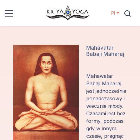
Pl
Kriya Yoga
Działania
Mahavatar
Babaji Maharaj
charytatywne
Kontakt
Mahawatar
Babaji Maharaj
Wydarzenia
jest jednocześnie
ponadczasowy i
wiecznie młody.
Lokalizacje
Czasami jest bez
formy, podczas
Linia
gdy w innym
Mistrzów
czasie, pragnąc