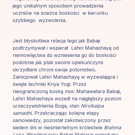
jego unikalnym sposobem prowadzenia
uczniów na ścieżce boskości w kierunku
szybkiego wyzwolenia.
Jest błyskotliwa relacja tego jak Babaji
podtrzymywał i wspierał Lahiri Mahashayę od
niemowlęctwa do wzniesienia go do boskości
podobnie jak ptak swoimi opiekuńczymi
skrzydłami chroni swoje potomstwo.
Zainicjował Lahiri Mahashayę w wyzwalające i
święte techniki Kriya Yogi. Przez
nieograniczoną boską moc Mahawatara Babaji,
Lahiri Mahashaya wszedł na najgłębszy poziom
urzeczywistnienia Boga, stan
Nirvikalpa
samadhi
. Przekraczając kolejne etapy
samowiedzy, pozostał zakotwiczony przez
siedem dni w nieśmiertelnym królestwie
Brahma
Loka
. Współczujący Babaji Maharaj polecił mu