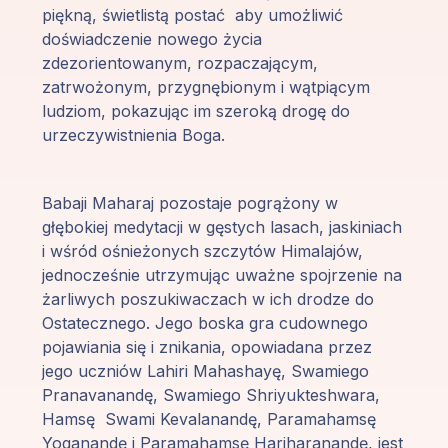
piękną, świetlistą postać aby umożliwić
doświadczenie nowego życia
zdezorientowanym, rozpaczającym,
zatrwożonym, przygnębionym i wątpiącym
ludziom, pokazując im szeroką drogę do
urzeczywistnienia Boga.
Babaji Maharaj pozostaje pogrążony w
głębokiej medytacji w gęstych lasach, jaskiniach
i wśród ośnieżonych szczytów Himalajów,
jednocześnie utrzymując uważne spojrzenie na
żarliwych poszukiwaczach w ich drodze do
Ostatecznego. Jego boska gra cudownego
pojawiania się i znikania, opowiadana przez
jego uczniów Lahiri Mahashayę, Swamiego
Pranavanandę, Swamiego Shriyukteshwara,
Hamsę Swami Kevalanandę, Paramahamsę
Yoganandę i Paramahamsę Hariharanandę, jest