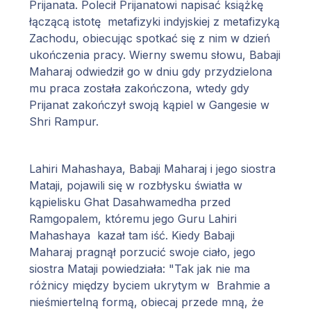
Prijanata. Polecił Prijanatowi napisać książkę
łączącą istotę metafizyki indyjskiej z metafizyką
Zachodu, obiecując spotkać się z nim w dzień
ukończenia pracy. Wierny swemu słowu, Babaji
Maharaj odwiedził go w dniu gdy przydzielona
mu praca została zakończona, wtedy gdy
Prijanat zakończył swoją kąpiel w Gangesie w
Shri Rampur.
Lahiri Mahashaya, Babaji Maharaj i jego siostra
Mataji, pojawili się w rozbłysku światła w
kąpielisku Ghat Dasahwamedha przed
Ramgopalem, któremu jego Guru Lahiri
Mahashaya kazał tam iść. Kiedy Babaji
Maharaj pragnął porzucić swoje ciało, jego
siostra Mataji powiedziała: "Tak jak nie ma
różnicy między byciem ukrytym w Brahmie a
nieśmiertelną formą, obiecaj przede mną, że