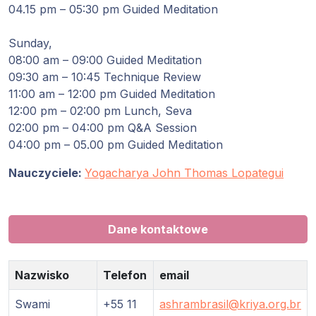
04.15 pm – 05:30 pm Guided Meditation
Programy
Guruji
Sunday,
08:00 am – 09:00 Guided Meditation
Media
09:30 am – 10:45 Technique Review
11:00 am – 12:00 pm Guided Meditation
12:00 pm – 02:00 pm Lunch, Seva
Sklep
02:00 pm – 04:00 pm Q&A Session
04:00 pm – 05.00 pm Guided Meditation
Wpłać
darowiznę
Nauczyciele:
Yogacharya John Thomas Lopategui
Login
członka
Dane kontaktowe
Nazwisko
Telefon
email
Swami
+55 11
ashrambrasil@kriya.org.br