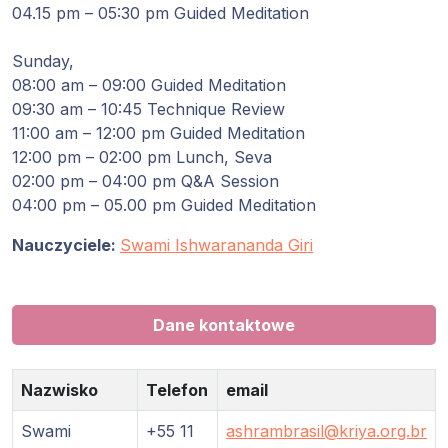
04.15 pm – 05:30 pm Guided Meditation
Programy
Guruji
Sunday,
08:00 am – 09:00 Guided Meditation
Media
09:30 am – 10:45 Technique Review
11:00 am – 12:00 pm Guided Meditation
12:00 pm – 02:00 pm Lunch, Seva
Sklep
02:00 pm – 04:00 pm Q&A Session
04:00 pm – 05.00 pm Guided Meditation
Wpłać
darowiznę
Nauczyciele:
Swami Ishwarananda Giri
Login
członka
Dane kontaktowe
Nazwisko
Telefon
email
Swami
+55 11
ashrambrasil@kriya.org.br