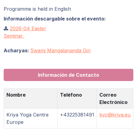
Programas
de Guruji
Programme is held in English
Información descargable sobre el evento:
Discursos
2026-04 Easter
Seminar
Ventas
Acharyas:
Swami Mangalananda Giri
Donaciones
Información de Contacto
Areas de
Miembros
Nombre
Teléfono
Correo
Electrónico
Kriya Yoga Centre
+43225381491
kyc@kriya.eu
Europe