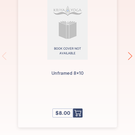
Unframed 8x10
$8.00