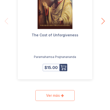
The Cost of Unforgiveness
Be 
Paramahamsa Prajnanananda
$15.00
Ver más