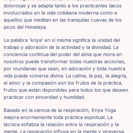
Programas
dolorosas y se adapta tanto a los practicantes laicos
de Guruji
involucrados en la vida cotidiana moderna como a
aquellos que meditan en las tranquilas cuevas de los
Discursos
picos del Himalaya.
La palabra 'kriya' en sí misma significa la unidad del
Ventas
trabajo y adoración de la actividad y la divinidad. La
conciencia continua del poder del alma que mora en
Donaciones
nosotros puede transformar todas nuestras acciones,
por mundanas que sean, en adoración y toda nuestra
Areas de
vida puede volverse divina. La calma, la paz, la alegría,
Miembros
el amor y la compasión son los frutos de la práctica,
frutos que están disponibles para todos los que deseen
practicar con sinceridad y humildad.
Basado en la ciencia de la respiración, Kriya Yoga
mejora enormemente toda práctica espiritual. La
técnica enfatiza la relación entre la respiración y la
mente. La respiración influye en la mente y viceversa.