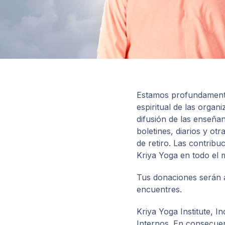
Areas de
Miembros
Estamos profundamente
espiritual de las organ
difusión de las enseñ
boletines, diarios y ot
de retiro. Las contrib
Kriya Yoga en todo el 
Tus donaciones serán 
encuentres.
Kriya Yoga Institute, I
Internos. En consecuen