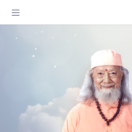
Localizaciones
Nuestro
Linaje
Programas
de Guruji
Discursos
Ventas
Donaciones