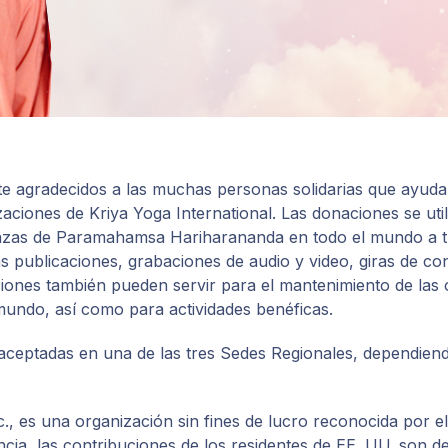
 agradecidos a las muchas personas solidarias que ayudan
izaciones de Kriya Yoga International. Las donaciones se uti
anzas de Paramahamsa Hariharananda en todo el mundo a tr
ras publicaciones, grabaciones de audio y video, giras de 
uciones también pueden servir para el mantenimiento de las
mundo, así como para actividades benéficas.
aceptadas en una de las tres Sedes Regionales, dependien
nc., es una organización sin fines de lucro reconocida por 
cia, las contribuciones de los residentes de EE. UU. son de