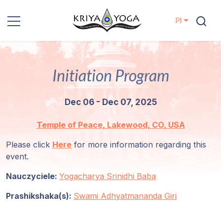
Pl
Kriya Yoga
Initiation Program
Działania
charytatywne
Dec 06 - Dec 07, 2025
Kontakt
Temple of Peace, Lakewood, CO, USA
Wydarzenia
Please click
Here
for more information regarding this
event.
Lokalizacje
Nauczyciele:
Yogacharya Srinidhi Baba
Prashikshaka(s):
Linia
Swami Adhyatmananda Giri
Mistrzów