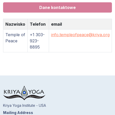
Programy
Dane kontaktowe
Guruji
Nazwisko
Telefon
email
Media
Temple of
+1 303-
info.templeofpeace@kriya.org
Peace
923-
Sklep
8895
Wpłać
darowiznę
Login
członka
Kriya Yoga Institute - USA
Mailing Address