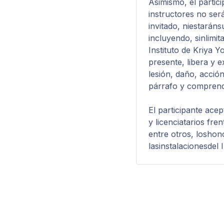
Asimismo, el partic
instructores no ser
invitado, niestarán
incluyendo, sinlimit
Instituto de Kriya Y
presente, libera y 
lesión, daño, acció
párrafo y comprende
El participante acep
y licenciatarios fre
entre otros, loshon
lasinstalacionesdel 