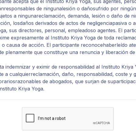
ipante acepta que el Instituto Kriya Yoga, sus agentes, per
ánresponsables de ningunalesión o dañosufrido por ningún 
sujetos a ningunareclamación, demanda, lesión o daño de ni
ación, losdaños derivados de actos de negligenciapasiva o a
oga, sus directores, personal, empleadoso agentes. El partic
exime expresamente al Instituto Kriya Yoga de toda reclam
n o causa de acción. El participante reconocehaberleído at
 plenamente que constituye una renuncia y liberación de 
ta indemnizar y eximir de responsabilidad al Instituto Kriya
nte a cualquierreclamación, daño, responsabilidad, coste y g
orariosrazonables de abogados, que surjan de suparticipac
Instituto Kriya Yoga.