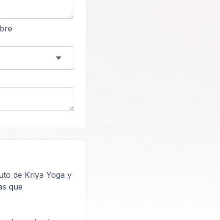
obre
uto de Kriya Yoga y
as que