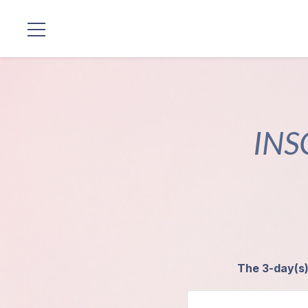
Localizaciones
Nuestro
Linaje
INS
Programas
de Guruji
Discursos
Ventas
The 3-day(s) 
Donaciones