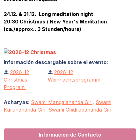
Programas
de Guruji
24.12. & 31.12. Long meditation night
20:30 Christmas / New Year's Meditation
Discursos
(ca./approx.. 3 Stunden/hours)
Ventas
Donaciones
Información descargable sobre el evento:
2026-12
2026-12
Areas de
Christmas
Weihnachtsprogramm
Miembros
Program
Acharyas:
Swami Mangalananda Giri
,
Swami
Karunananda Giri
,
Swami Chidrupananda Giri
Información de Contacto