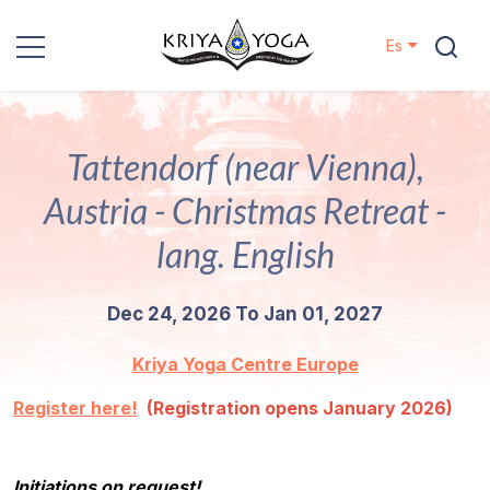
Es
Kriya Yoga
Tattendorf (near Vienna),
Proyectos
Austria - Christmas Retreat -
Contactos
lang. English
Eventos
Dec 24, 2026 To Jan 01, 2027
Localizaciones
Kriya Yoga Centre Europe
Register here!
Nuestro
(Registration opens January 2026)
Linaje
Initiations on request!