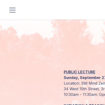
Localizaciones
Nuestro
Linaje
Programas
de Guruji
PUBLIC LECTURE
Discursos
Sunday, September 2
Location: Still Mind Ze
Ventas
34 West 15th Street, 3
10:30am – 11:30am: Ope
Donaciones