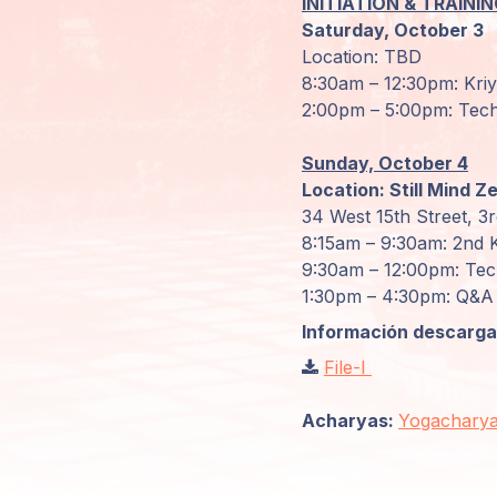
INITIATION & TRAIN
Saturday, October 3
Areas de
Location: TBD
Miembros
8:30am – 12:30pm: Kriy
2:00pm – 5:00pm: Tech
Sunday, October 4
Location: Still Mind Z
34 West 15th Street, 3
8:15am – 9:30am: 2nd K
9:30am – 12:00pm: Tec
1:30pm – 4:30pm: Q&A 
Información descargab
File-I
Acharyas:
Yogacharya