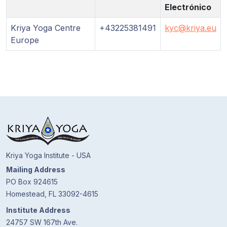
Programas
Electrónico
de Guruji
Kriya Yoga Centre
+43225381491
kyc@kriya.eu
Europe
Discursos
Ventas
Donaciones
Areas de
Miembros
Kriya Yoga Institute - USA
Mailing Address
PO Box 924615
Homestead, FL 33092-4615
Institute Address
24757 SW 167th Ave.