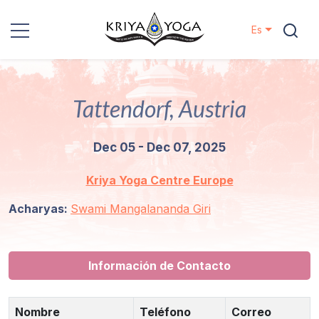
Es
Kriya Yoga
Tattendorf, Austria
Proyectos
Dec 05 - Dec 07, 2025
Contactos
Kriya Yoga Centre Europe
Eventos
Acharyas:
Swami Mangalananda Giri
Localizaciones
Nuestro
Información de Contacto
Linaje
Nombre
Teléfono
Correo