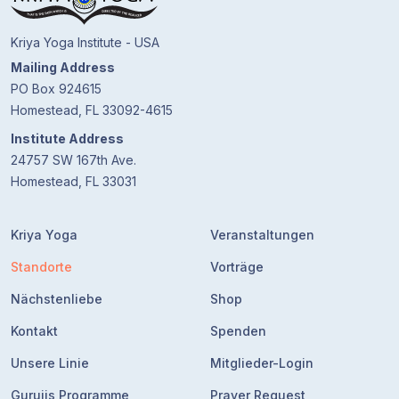
Gurujis
Programme
Kriya Yoga Institute - USA
Mailing Address
Vorträge
PO Box 924615
Homestead, FL 33092-4615
Shop
Institute Address
24757 SW 167th Ave.
Spenden
Homestead, FL 33031
Mitglieder-
Kriya Yoga
Veranstaltungen
Login
Standorte
Vorträge
Nächstenliebe
Shop
Kontakt
Spenden
Unsere Linie
Mitglieder-Login
Gurujis Programme
Prayer Request