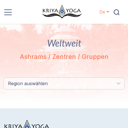
De
Kriya Yoga
Weltweit
Nächstenliebe
Ashrams / Zentren / Gruppen
Kontakt
Veranstaltungen
Region auswählen
Standorte
Unsere
Linie