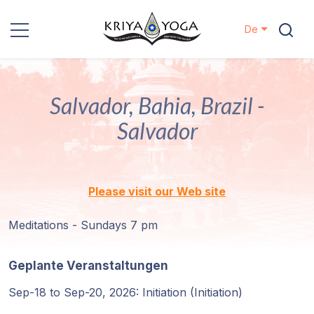
De
Kriya Yoga
Salvador, Bahia, Brazil -
Nächstenliebe
Salvador
Kontakt
Veranstaltungen
Please visit our Web site
Standorte
Meditations - Sundays 7 pm
Unsere
Geplante Veranstaltungen
Linie
Sep-18 to Sep-20, 2026: Initiation (Initiation)