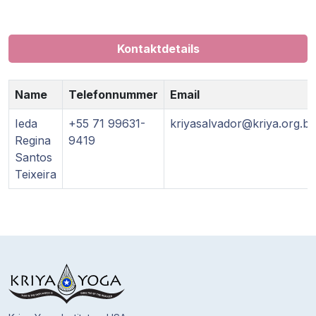
Gurujis
Programme
Kontaktdetails
Vorträge
Name
Telefonnummer
Email
Shop
Ieda
+55 71 99631-
kriyasalvador@kriya.org.br
Spenden
Regina
9419
Santos
Teixeira
Mitglieder-
Login