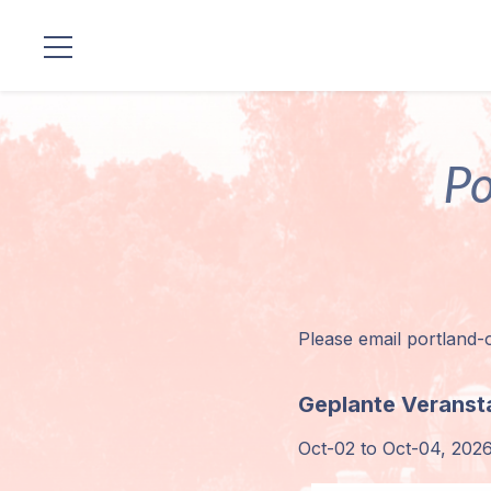
Standorte
Po
Unsere
Linie
Gurujis
Programme
Please email portland-o
Vorträge
Shop
Geplante Veranst
Oct-02 to Oct-04, 2026: 
Spenden