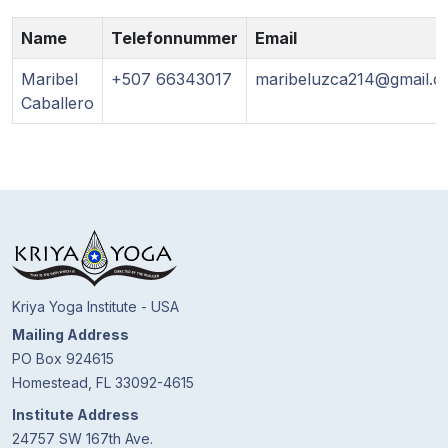
Gurujis
Programme
Name
Telefonnummer
Email
Maribel
+507 66343017
maribeluzca214@gmail.
Vorträge
Caballero
Shop
Spenden
Mitglieder-
Login
Kriya Yoga Institute - USA
Mailing Address
PO Box 924615
Homestead, FL 33092-4615
Institute Address
24757 SW 167th Ave.