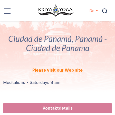
De
Kriya Yoga
Ciudad de Panamá, Panamá -
Nächstenliebe
Ciudad de Panama
Kontakt
Veranstaltungen
Please visit our Web site
Standorte
Meditations - Saturdays 8 am
Unsere
Linie
Kontaktdetails