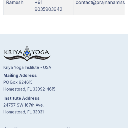
Gurujis
Ramesh
+91
contact@prajnanamissi
Programme
9035903942
Vorträge
Shop
Spenden
Kriya Yoga Institute - USA
Mitglieder-
Mailing Address
Login
PO Box 924615
Homestead, FL 33092-4615
Institute Address
24757 SW 167th Ave.
Homestead, FL 33031