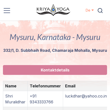
De
Kriya Yoga
Mysuru, Karnataka - Mysuru
Nächstenliebe
332/1, D. Subbhaih Road, Chamaraja Mohalla, Mysuru
Kontakt
Veranstaltungen
Kontaktdetails
Standorte
Name
Telefonnummer
Email
Unsere
Shri
+91
luckdhar@yahoo.co.in
Linie
Muralidhar
9343333766