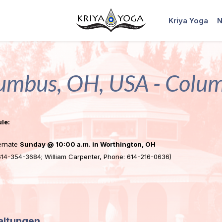
Kriya Yoga
N
umbus, OH, USA - Colu
le:
ternate
Sunday @ 10:00 a.m. in Worthington, OH
14-354-3684; William Carpenter, Phone: 614-216-0636)
altungen