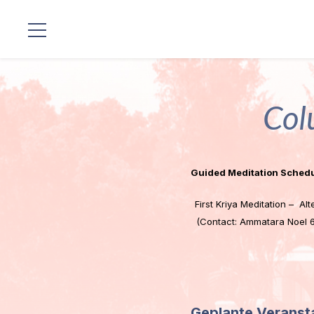
Standorte
Col
Unsere
Linie
Gurujis
Guided Meditation Schedu
Programme
First Kriya Meditation – Al
Vorträge
(Contact: Ammatara Noel 6
Shop
Spenden
Geplante Veranst