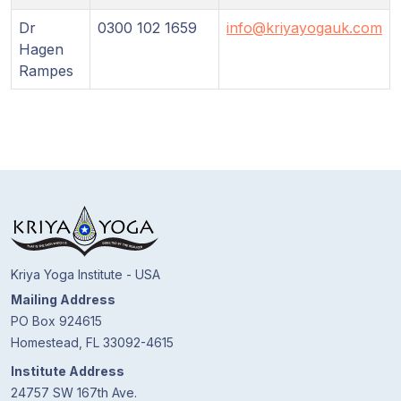
Gurujis
Programme
Dr
0300 102 1659
info@kriyayogauk.com
Hagen
Rampes
Vorträge
Shop
Spenden
Mitglieder-
Login
Kriya Yoga Institute - USA
Mailing Address
PO Box 924615
Homestead, FL 33092-4615
Institute Address
24757 SW 167th Ave.