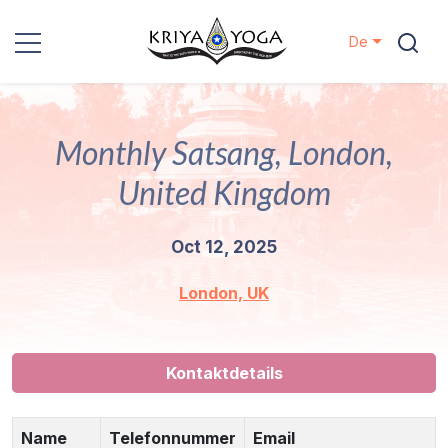
De
Kriya Yoga
Monthly Satsang, London,
Nächstenliebe
United Kingdom
Kontakt
Oct 12, 2025
Veranstaltungen
London, UK
Standorte
Unsere
Kontaktdetails
Linie
Name
Telefonnummer
Email