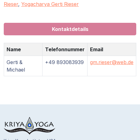
Gurujis
Rieser
,
Yogacharya Gerti Rieser
Programme
Vorträge
Kontaktdetails
Shop
Name
Telefonnummer
Email
Spenden
Gerti &
+49 893083939
gm.rieser@web.de
Michael
Mitglieder-
Login