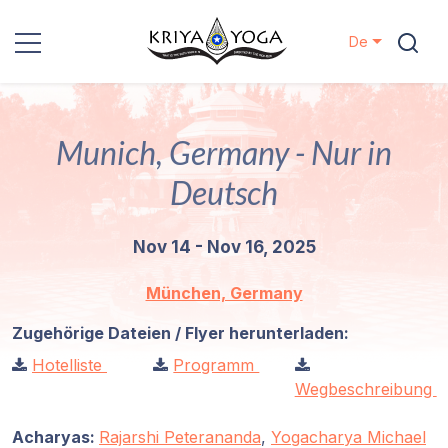
De
Kriya Yoga
Munich, Germany - Nur in
Nächstenliebe
Deutsch
Kontakt
Nov 14 - Nov 16, 2025
Veranstaltungen
München, Germany
Standorte
Zugehörige Dateien / Flyer herunterladen:
Hotelliste
Programm
Unsere
Wegbeschreibung
Linie
Acharyas:
Rajarshi Peterananda
,
Yogacharya Michael